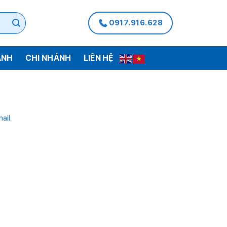
0917.916.628
ÀNH
CHI NHÁNH
LIÊN HỆ
ail.