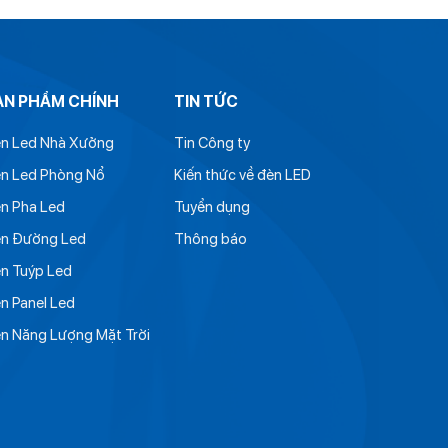
ẢN PHẨM CHÍNH
TIN TỨC
n Led Nhà Xưởng
Tin Công ty
n Led Phòng Nổ
Kiến thức về đèn LED
n Pha Led
Tuyển dụng
n Đường Led
Thông báo
n Tuýp Led
n Panel Led
n Năng Lượng Mặt Trời