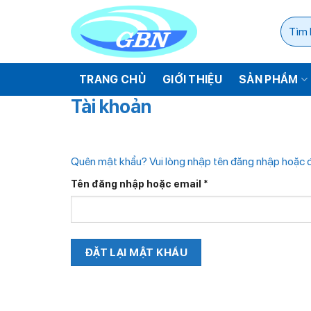
Bỏ
Tìm
qua
kiếm:
nội
dung
TRANG CHỦ
GIỚI THIỆU
SẢN PHẨM
Tài khoản
Quên mật khẩu? Vui lòng nhập tên đăng nhập hoặc đị
Bắt
Tên đăng nhập hoặc email
*
buộc
ĐẶT LẠI MẬT KHẨU