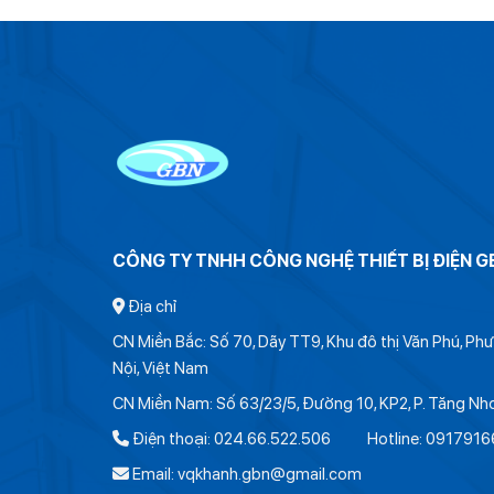
CÔNG TY TNHH CÔNG NGHỆ THIẾT BỊ ĐIỆN G
Địa chỉ
CN Miền Bắc: Số 70, Dãy TT9, Khu đô thị Văn Phú, P
Nội, Việt Nam
CN Miền Nam: Số 63/23/5, Đường 10, KP2, P. Tăng Nh
Điện thoại: 024.66.522.506 Hotline: 0917916
Email: vqkhanh.gbn@gmail.com