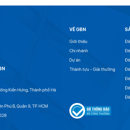
VỀ GBN
S
Giới thiệu
Đè
Chi nhánh
Đè
Dự án
Đè
BN
Thành tựu - Giải thưởng
Đè
Đè
Đè
hường Kiến Hưng, Thành phố Hà
Đè
ơn Phú B, Quận 9, TP. HCM
628