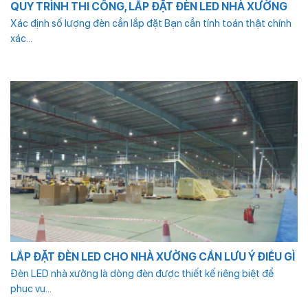
QUY TRÌNH THI CÔNG, LẮP ĐẶT ĐÈN LED NHÀ XƯỞNG
Xác định số lượng đèn cần lắp đặt Bạn cần tính toán thật chính
xác...
LẮP ĐẶT ĐÈN LED CHO NHÀ XƯỞNG CẦN LƯU Ý ĐIỀU GÌ
Đèn LED nhà xưởng là dòng đèn được thiết kế riêng biệt để
phục vụ...