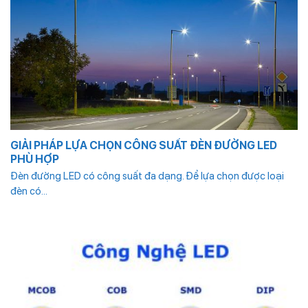
GIẢI PHÁP LỰA CHỌN CÔNG SUẤT ĐÈN ĐƯỜNG LED
PHÙ HỢP
Đèn đường LED có công suất đa dạng. Để lựa chọn được loại
đèn có...