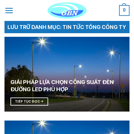
Bỏ
0
qua
nội
dung
LƯU TRỮ DANH MỤC:
TIN TỨC TỔNG CÔNG TY
GIẢI PHÁP LỰA CHỌN CÔNG SUẤT ĐÈN
ĐƯỜNG LED PHÙ HỢP
TIẾP TỤC ĐỌC
→