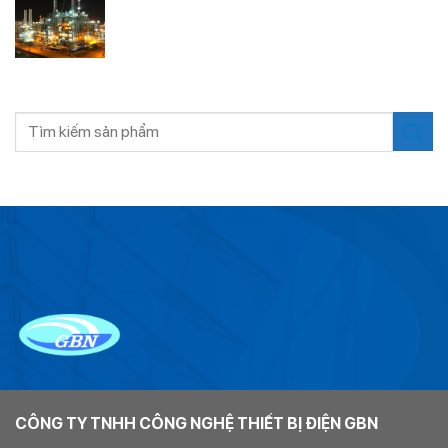
PHÙ
THÔNG
có
HỢP
SỐ
bình
ĐÈN
luận
LED
ở
ĐÈN
LED
PHÒNG
Tìm
NỔ
kiếm:
LÀ
GÌ?
CÔNG TY TNHH CÔNG NGHỆ THIẾT BỊ ĐIỆN GBN