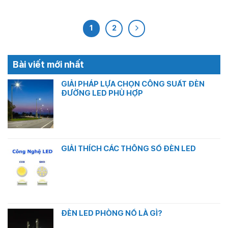
1
2
Bài viết mới nhất
GIẢI PHÁP LỰA CHỌN CÔNG SUẤT ĐÈN
ĐƯỜNG LED PHÙ HỢP
Không
có
bình
luận
ở
GIẢI THÍCH CÁC THÔNG SỐ ĐÈN LED
GIẢI
PHÁP
Không
LỰA
có
CHỌN
bình
CÔNG
luận
SUẤT
ở
ĐÈN
GIẢI
ĐÈN LED PHÒNG NỔ LÀ GÌ?
ĐƯỜNG
THÍCH
LED
CÁC
Không