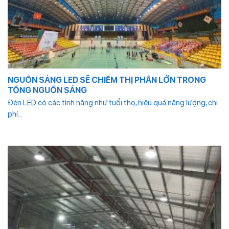
NGUỒN SÁNG LED SẼ CHIẾM THỊ PHẦN LỚN TRONG
TỔNG NGUỒN SÁNG
Đèn LED có các tính năng như tuổi thọ, hiệu quả năng lượng, chi
phí...