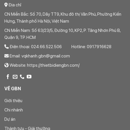
Địa chỉ
CN Miền Bắc: Số 70, Dãy TT9, Khu đô thị Văn Phú, Phường Kiến
Hưng, Thành phố Hà Nội, Việt Nam
CN Miền Nam: Số 63/23/5, Đường 10, KP2, P. Tăng Nhơn Phú B,
Quận 9, TP. HCM
Điện thoại: 024.66.522.506 Hotline: 0917916628
Email: vqkhanh.gbn@gmail.com
Website: https://thietbidiengbn.com/
VỀ GBN
Giới thiệu
Chi nhánh
Dự án
Thành tựu - Giải thưởng