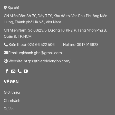
Địa chỉ
CN Miền Bắc: Số 70, Dãy TT9, Khu đô thị Văn Phú, Phường Kiến
Hưng, Thành phố Hà Nội, Việt Nam
CN Miền Nam: Số 63/23/5, Đường 10, KP2, P. Tăng Nhơn Phú B,
Quận 9, TP. HCM
Điện thoại: 024.66.522.506 Hotline: 0917916628
Email: vqkhanh.gbn@gmail.com
Website: https://thietbidiengbn.com/
VỀ GBN
Giới thiệu
Chi nhánh
Dự án