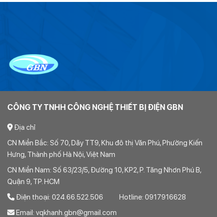
CÔNG TY TNHH CÔNG NGHỆ THIẾT BỊ ĐIỆN GBN
Địa chỉ
CN Miền Bắc: Số 70, Dãy TT9, Khu đô thị Văn Phú, Phường Kiến
Hưng, Thành phố Hà Nội, Việt Nam
CN Miền Nam: Số 63/23/5, Đường 10, KP2, P. Tăng Nhơn Phú B,
Quận 9, TP. HCM
Điện thoại: 024.66.522.506 Hotline: 0917916628
Email: vqkhanh.gbn@gmail.com