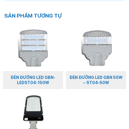
SẢN PHẨM TƯƠNG TỰ
ĐÈN ĐƯỜNG LED GBN-
ĐÈN ĐƯỜNG LED GBN 50W
LEDST04-150W
– ST04-50W