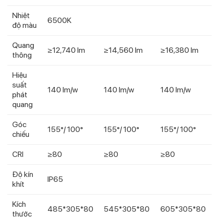
Nhiệt
6500K
độ màu
Quang
≥12,740 lm
≥14,560 lm
≥16,380 lm
thông
Hiệu
suất
140 lm/w
140 lm/w
140 lm/w
phát
quang
Góc
155°/ 100°
155°/ 100°
155°/ 100°
chiếu
CRI
≥80
≥80
≥80
Độ kín
IP65
khít
Kích
485*305*80
545*305*80
605*305*80
thước