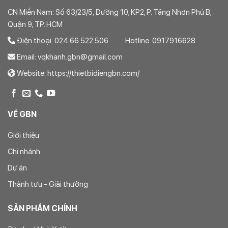
CN Miền Nam: Số 63/23/5, Đường 10, KP2, P. Tăng Nhơn Phú B,
Quận 9, TP. HCM
Điện thoại: 024.66.522.506 Hotline: 0917916628
Email: vqkhanh.gbn@gmail.com
Website: https://thietbidiengbn.com/
VỀ GBN
Giới thiệu
Chi nhánh
Dự án
Thành tựu - Giải thưởng
SẢN PHẨM CHÍNH