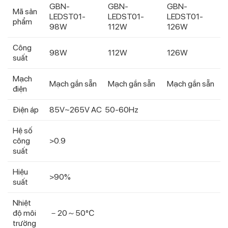
GBN-
GBN-
GBN-
Mã sản
LEDST01-
LEDST01-
LEDST01-
phẩm
98W
112W
126W
Công
98W
112W
126W
suất
Mạch
Mạch gắn sẵn
Mạch gắn sẵn
Mạch gắn sẵn
điện
Điện áp
85V~265V AC 50-60Hz
Hệ số
công
>0.9
suất
Hiệu
>90%
suất
Nhiệt
độ môi
－20～50℃
trường