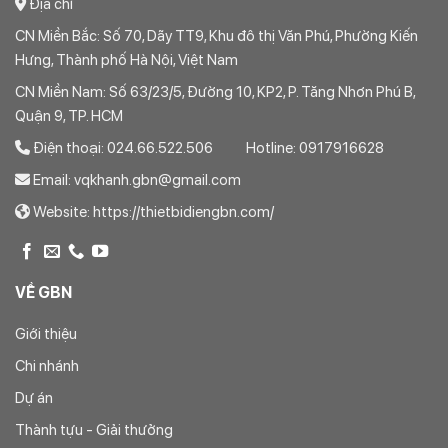
Địa chỉ
CN Miền Bắc: Số 70, Dãy TT9, Khu đô thị Văn Phú, Phường Kiến
Hưng, Thành phố Hà Nội, Việt Nam
CN Miền Nam: Số 63/23/5, Đường 10, KP2, P. Tăng Nhơn Phú B,
Quận 9, TP. HCM
Điện thoại: 024.66.522.506 Hotline: 0917916628
Email: vqkhanh.gbn@gmail.com
Website: https://thietbidiengbn.com/
VỀ GBN
Giới thiệu
Chi nhánh
Dự án
Thành tựu - Giải thưởng