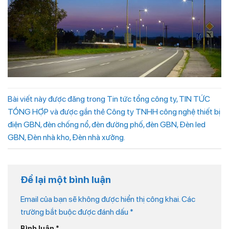
Bài viết này được đăng trong
Tin tức tổng công ty
,
TIN TỨC
TỔNG HỢP
và được gắn thẻ
Công ty TNHH công nghệ thiết bị
điện GBN
,
đèn chống nổ
,
đèn đường phố
,
đèn GBN
,
Đèn led
GBN
,
Đèn nhà kho
,
Đèn nhà xưởng
.
Để lại một bình luận
Email của bạn sẽ không được hiển thị công khai.
Các
trường bắt buộc được đánh dấu
*
Bình luận
*