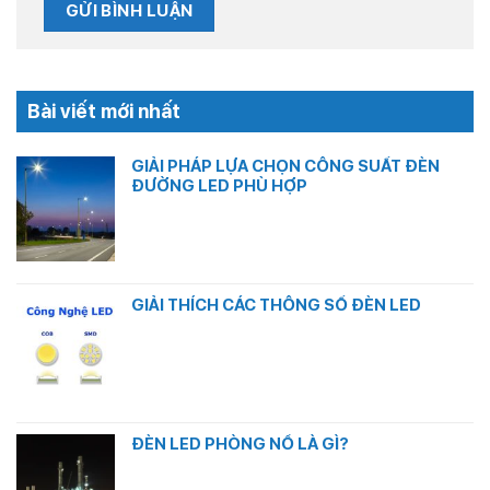
Bài viết mới nhất
GIẢI PHÁP LỰA CHỌN CÔNG SUẤT ĐÈN
ĐƯỜNG LED PHÙ HỢP
Không
có
bình
luận
ở
GIẢI THÍCH CÁC THÔNG SỐ ĐÈN LED
GIẢI
PHÁP
Không
LỰA
có
CHỌN
bình
CÔNG
luận
SUẤT
ở
ĐÈN
GIẢI
ĐÈN LED PHÒNG NỔ LÀ GÌ?
ĐƯỜNG
THÍCH
LED
CÁC
Không
PHÙ
THÔNG
có