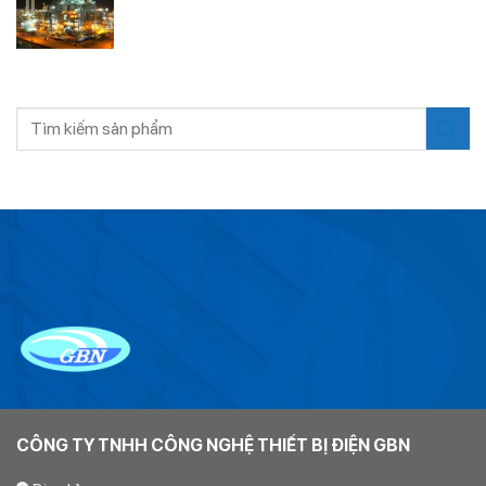
HỢP
SỐ
bình
ĐÈN
luận
LED
ở
ĐÈN
LED
PHÒNG
Tìm
NỔ
kiếm:
LÀ
GÌ?
CÔNG TY TNHH CÔNG NGHỆ THIẾT BỊ ĐIỆN GBN