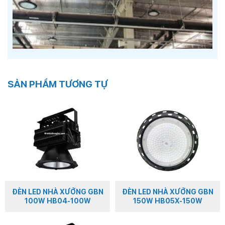
SẢN PHẨM TƯƠNG TỰ
ĐÈN LED NHÀ XƯỞNG GBN
ĐÈN LED NHÀ XƯỞNG GBN
100W HB04-100W
150W HB05X-150W