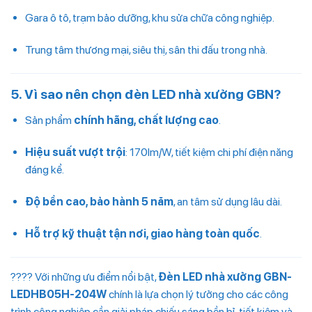
Gara ô tô, trạm bảo dưỡng, khu sửa chữa công nghiệp.
Trung tâm thương mại, siêu thị, sân thi đấu trong nhà.
5. Vì sao nên chọn đèn LED nhà xưởng GBN?
Sản phẩm
chính hãng, chất lượng cao
.
Hiệu suất vượt trội
: 170lm/W, tiết kiệm chi phí điện năng
đáng kể.
Độ bền cao, bảo hành 5 năm
, an tâm sử dụng lâu dài.
Hỗ trợ kỹ thuật tận nơi, giao hàng toàn quốc
.
???? Với những ưu điểm nổi bật,
Đèn LED nhà xưởng GBN-
LEDHB05H-204W
chính là lựa chọn lý tưởng cho các công
trình công nghiệp cần giải pháp chiếu sáng bền bỉ, tiết kiệm và