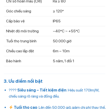
Chỉ số hoàn màu (CRI)
Ra ≥ 80
Góc chiếu sáng
≥ 120°
Cấp bảo vệ
IP65
Nhiệt độ môi trường
–40°C ~ +55°C
Tuổi thọ trung bình
50.000 giờ
Chiều cao lắp đặt
6m – 10m
Bảo hành
5 năm, 1 đổi 1
3. Ưu điểm nổi bật
????
Siêu sáng – Tiết kiệm điện
: Hiệu suất 170lm/W,
chiếu sáng rõ ràng và đồng đều.
Tuổi thọ cao
: Lên đến 50.000 giờ, giảm chi phí thay thế,