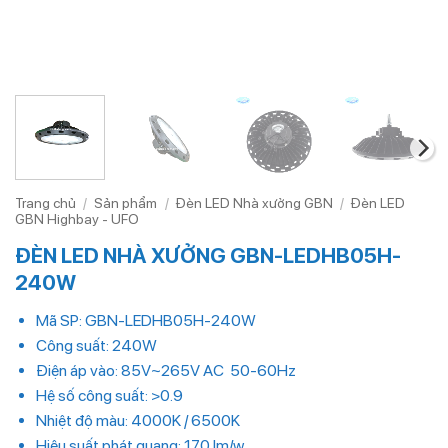
Trang chủ
/
Sản phẩm
/
Đèn LED Nhà xưởng GBN
/
Đèn LED
GBN Highbay - UFO
ĐÈN LED NHÀ XƯỞNG GBN-LEDHB05H-
240W
Mã SP: GBN-LEDHB05H-240W
Công suất: 240W
Điện áp vào: 85V~265V AC 50-60Hz
Hệ số công suất: >0.9
Nhiệt độ màu: 4000K / 6500K
Hiệu suất phát quang: 170 lm/w