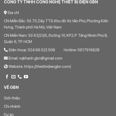
CÔNG TY TNHH CÔNG NGHỆ THIẾT BỊ ĐIỆN GBN
Địa chỉ
CN Miền Bắc: Số 70, Dãy TT9, Khu đô thị Văn Phú, Phường Kiến
Hưng, Thành phố Hà Nội, Việt Nam
CN Miền Nam: Số 63/23/5, Đường 10, KP2, P. Tăng Nhơn Phú B,
Quận 9, TP. HCM
Điện thoại: 024.66.522.506 Hotline: 0917916628
Email: vqkhanh.gbn@gmail.com
Website: https://thietbidiengbn.com/
VỀ GBN
Giới thiệu
Chi nhánh
Dự án