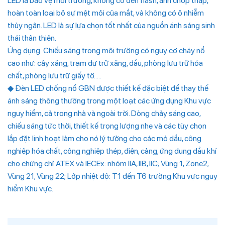
LED là bảo vệ môi trường, không có đèn flash, ánh chớp thấp,
hoàn toàn loại bỏ sự mệt mỏi của mắt, và không có ô nhiễm
thủy ngân. LED là sự lựa chọn tốt nhất của nguồn ánh sáng sinh
thái thân thiện.
Ứng dụng: Chiếu sáng trong môi trường có nguy cơ cháy nổ
cao như: cây xăng, trạm dự trữ xăng, dầu, phòng lưu trữ hóa
chất, phòng lưu trữ giấy tờ…..
◆ Đèn LED chống nổ GBN được thiết kế đặc biệt để thay thế
ánh sáng thông thường trong một loạt các ứng dụng Khu vực
nguy hiểm, cả trong nhà và ngoài trời. Dòng chảy sáng cao,
chiếu sáng tức thời, thiết kế trọng lượng nhẹ và các tùy chọn
lắp đặt linh hoạt làm cho nó lý tưởng cho các mỏ dầu, công
nghiệp hóa chất, công nghiệp thép, điện, cảng, ứng dụng dầu khí
cho chứng chỉ ATEX và IECEx: nhóm IIA, IIB, IIC; Vùng 1, Zone2;
Vùng 21, Vùng 22; Lớp nhiệt độ: T1 đến T6 trường Khu vực nguy
hiểm Khu vực.