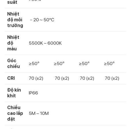
suất
Nhiệt
độ môi
－20～50℃
trường
Nhiệt
độ
5500K – 6000K
màu
Góc
≥50º
≥50º
≥50º
≥50º
chiếu
CRI
70 (±2)
70 (±2)
70 (±2)
70 (±2)
Độ kín
IP66
khít
Chiều
cao lắp
5M – 10M
đặt