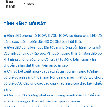
Bảo
5 năm
hành
TÍNH NĂNG NỔI BẬT
◆ Đèn LED phòng nổ 100W 970L-100W sử dụng chíp LED độ
sáng cao, tuổi thọ lên đến 60.000h, tỏa nhiệt thấp.
◆ Đèn LED sáng lên ngay lập tức mà không cần hâm nóng, bắt
đầu ánh sáng ngay lập tức; Vì nguồn trạng thái rắn, đèn LED có
khả năng chống sốc, rung động và tác động bên ngoài, vận
chuyển và lắp đặt thuận tiện, an toàn cao.
◆ Chỉ số kết xuất màu xuất sắc, rất gần với ánh sáng tự nhiên,
có thể đủ ánh sáng thoải mái; Rộng rang màu nhiệt độ tùy chọn,
có thể được đáp ứng các yêu cầu khác nhau của điều kiện chiếu
sáng.
◆ Góc nhìn lớn, hướng phát ra ánh sáng mạnh, đèn LED dễ kiểm
soát ánh sáng, có thể cải thiện hiệu quả luminarie.