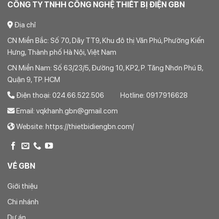
CÔNG TY TNHH CÔNG NGHỆ THIẾT BỊ ĐIỆN GBN
Địa chỉ
CN Miền Bắc: Số 70, Dãy TT9, Khu đô thị Văn Phú, Phường Kiến
Hưng, Thành phố Hà Nội, Việt Nam
CN Miền Nam: Số 63/23/5, Đường 10, KP2, P. Tăng Nhơn Phú B,
Quận 9, TP. HCM
Điện thoại: 024.66.522.506 Hotline: 0917916628
Email: vqkhanh.gbn@gmail.com
Website: https://thietbidiengbn.com/
VỀ GBN
Giới thiệu
Chi nhánh
Dự án