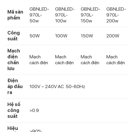
GBNLED-
GBNLED-
GBNLED-
GBNLED-
Mã sản
970L-
970L-
970L-
970L-
phẩm
50w
100w
150w
200w
Công
50W
100W
150W
200W
suất
Mạch
điện
Mạch
Mạch
Mạch
Mạch
chấn
cách điện
cách điện
cách điện
cách điện
lưu
Điện
áp đầu
100V – 240V AC 50-60Hz
ra
Hệ số
công
>0.9
suất
Hiệu
>90%