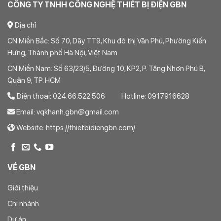
CÔNG TY TNHH CÔNG NGHỆ THIẾT BỊ ĐIỆN GBN
Địa chỉ
CN Miền Bắc: Số 70, Dãy TT9, Khu đô thị Văn Phú, Phường Kiến
Hưng, Thành phố Hà Nội, Việt Nam
CN Miền Nam: Số 63/23/5, Đường 10, KP2, P. Tăng Nhơn Phú B,
Quận 9, TP. HCM
Điện thoại: 024.66.522.506 Hotline: 0917916628
Email: vqkhanh.gbn@gmail.com
Website: https://thietbidiengbn.com/
VỀ GBN
Giới thiệu
Chi nhánh
Dự án