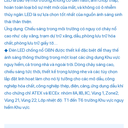
LED là bảo vệ môi trường, không có đèn flash, ánh chớp thấp,
hoàn toàn loại bỏ sự mệt mỏi của mắt, và không có ô nhiễm
thủy ngân. LED là sự lựa chọn tốt nhất của nguồn ánh sáng sinh
thái thân thiện.
Ứng dụng: Chiếu sáng trong môi trường có nguy cơ cháy nổ
cao như: cây xăng, trạm dự trữ xăng, dầu, phòng lưu trữ hóa
chất, phòng lưu trữ giấy tờ…..
◆ Đèn LED chống nổ GBN được thiết kế đặc biệt để thay thế
ánh sáng thông thường trong một loạt các ứng dụng Khu vực
nguy hiểm, cả trong nhà và ngoài trời. Dòng chảy sáng cao,
chiếu sáng tức thời, thiết kế trọng lượng nhẹ và các tùy chọn
lắp đặt linh hoạt làm cho nó lý tưởng cho các mỏ dầu, công
nghiệp hóa chất, công nghiệp thép, điện, cảng, ứng dụng dầu khí
cho chứng chỉ ATEX và IECEx: nhóm IIA, IIB, IIC; Vùng 1, Zone2;
Vùng 21, Vùng 22; Lớp nhiệt độ: T1 đến T6 trường Khu vực nguy
hiểm Khu vực.