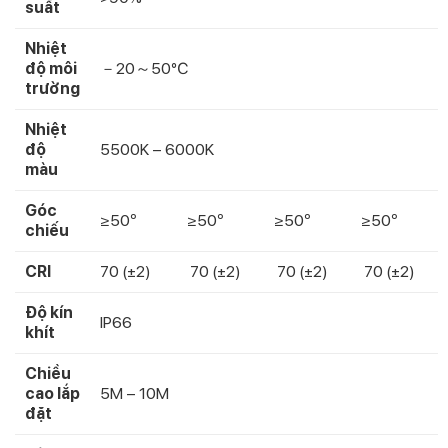
suất
Nhiệt
độ môi
－20～50℃
trường
Nhiệt
độ
5500K – 6000K
màu
Góc
≥50º
≥50º
≥50º
≥50º
chiếu
CRI
70 (±2)
70 (±2)
70 (±2)
70 (±2)
Độ kín
IP66
khít
Chiều
cao lắp
5M – 10M
đặt