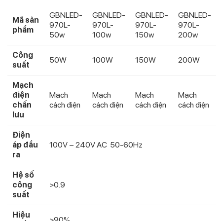
GBNLED-
GBNLED-
GBNLED-
GBNLED-
Mã sản
970L-
970L-
970L-
970L-
phẩm
50w
100w
150w
200w
Công
50W
100W
150W
200W
suất
Mạch
điện
Mạch
Mạch
Mạch
Mạch
chấn
cách điện
cách điện
cách điện
cách điện
lưu
Điện
áp đầu
100V – 240V AC 50-60Hz
ra
Hệ số
công
>0.9
suất
Hiệu
>90%