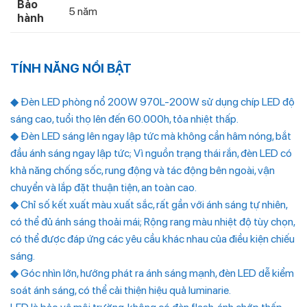
Bảo
5 năm
hành
TÍNH NĂNG NỔI BẬT
◆ Đèn LED phòng nổ 200W 970L-200W sử dụng chíp LED độ
sáng cao, tuổi thọ lên đến 60.000h, tỏa nhiệt thấp.
◆ Đèn LED sáng lên ngay lập tức mà không cần hâm nóng, bắt
đầu ánh sáng ngay lập tức; Vì nguồn trạng thái rắn, đèn LED có
khả năng chống sốc, rung động và tác động bên ngoài, vận
chuyển và lắp đặt thuận tiện, an toàn cao.
◆ Chỉ số kết xuất màu xuất sắc, rất gần với ánh sáng tự nhiên,
có thể đủ ánh sáng thoải mái; Rộng rang màu nhiệt độ tùy chọn,
có thể được đáp ứng các yêu cầu khác nhau của điều kiện chiếu
sáng.
◆ Góc nhìn lớn, hướng phát ra ánh sáng mạnh, đèn LED dễ kiểm
soát ánh sáng, có thể cải thiện hiệu quả luminarie.