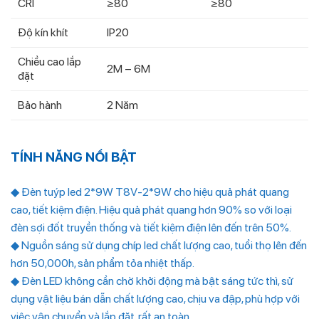
CRI
≥80
≥80
Độ kín khít
IP20
Chiều cao lắp
2M – 6M
đặt
Bảo hành
2 Năm
TÍNH NĂNG NỔI BẬT
◆ Đèn tuýp led 2*9W T8V-2*9W cho hiệu quả phát quang
cao, tiết kiệm điện. Hiệu quả phát quang hơn 90% so với loại
đèn sợi đốt truyền thống và tiết kiệm điện lên đến trên 50%.
◆ Nguồn sáng sử dụng chíp led chất lượng cao, tuổi thọ lên đến
hơn 50,000h, sản phẩm tỏa nhiệt thấp.
◆ Đèn LED không cần chờ khởi động mà bật sáng tức thì, sử
dụng vật liệu bán dẫn chất lượng cao, chịu va đập, phù hợp với
việc vận chuyển và lắp đặt, rất an toàn.