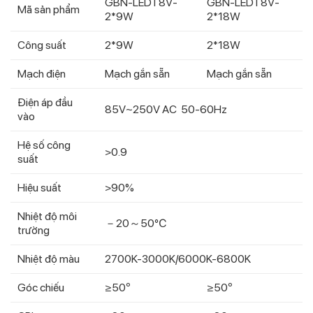
GBN-LEDT8V-
GBN-LEDT8V-
Mã sản phẩm
2*9W
2*18W
Công suất
2*9W
2*18W
Mạch điện
Mạch gắn sẵn
Mạch gắn sẵn
Điện áp đầu
85V~250V AC 50-60Hz
vào
Hệ số công
>0.9
suất
Hiệu suất
>90%
Nhiệt độ môi
－20～50℃
trường
Nhiệt độ màu
2700K-3000K/6000K-6800K
Góc chiếu
≥50º
≥50º