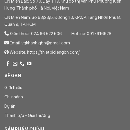
CN Miền Bắc: Số 70, Dãy TT9, Khu đô thị Văn Phú, Phường Kiến
Hưng, Thành phố Hà Nội, Việt Nam
CN Miền Nam: Số 63/23/5, Đường 10, KP2, P. Tăng Nhơn Phú B,
Quận 9, TP. HCM
Điện thoại: 024.66.522.506 Hotline: 0917916628
Email: vqkhanh.gbn@gmail.com
Website: https://thietbidiengbn.com/
VỀ GBN
Giới thiệu
Chi nhánh
Dự án
Thành tựu - Giải thưởng
SẢN PHẨM CHÍNH