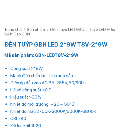
Trang chủ
/
Sản phẩm
/
Đèn Tuýp LED GBN
/
Tuýp LED Hiệu
Suất Cao GBN
ĐÈN TUÝP GBN LED 2*9W T8V-2*9W
Mã sản phẩm: GBN-LEDT8V-2*9W
Công suất 2*9W
Mạch điện chấn lưu: Tích hợp sẵn
Điện áp đầu vào AC 85-265V, 50/60Hz
Hệ số công suất >0.9
Hiệu suất >90%
Nhiệt độ môi trường －20～50℃
Nhiệt độ màu 2700K-3000K/6000K-6800K
CRI ≥80
Độ kín khít: IP20