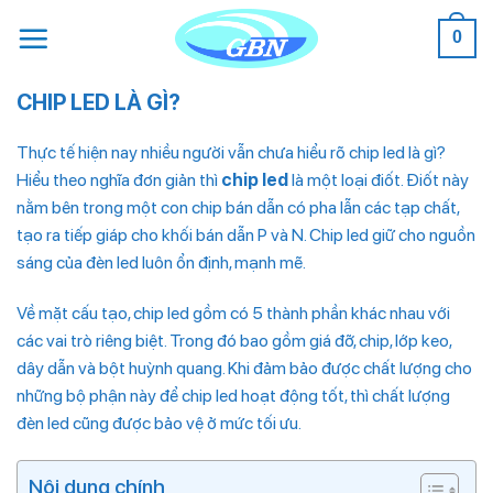
Bỏ
0
qua
nội
dung
CHIP LED LÀ GÌ?
Thực tế hiện nay nhiều người vẫn chưa hiểu rõ chip led là gì?
Hiểu theo nghĩa đơn giản thì
chip led
là một loại điốt. Điốt này
nằm bên trong một con chip bán dẫn có pha lẫn các tạp chất,
tạo ra tiếp giáp cho khối bán dẫn P và N. Chip led giữ cho nguồn
sáng của đèn led luôn ổn định, mạnh mẽ.
Về mặt cấu tạo, chip led gồm có 5 thành phần khác nhau với
các vai trò riêng biệt. Trong đó bao gồm giá đỡ, chip, lớp keo,
dây dẫn và bột huỳnh quang. Khi đảm bảo được chất lượng cho
những bộ phận này để chip led hoạt động tốt, thì chất lượng
đèn led cũng được bảo vệ ở mức tối ưu.
Nội dung chính