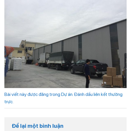
Bài viết này được đăng trong
Dự án
. Đánh dấu
liên kết thường
trực
.
Để lại một bình luận