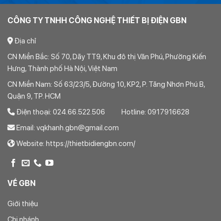
CÔNG TY TNHH CÔNG NGHỆ THIẾT BỊ ĐIỆN GBN
Địa chỉ
CN Miền Bắc: Số 70, Dãy TT9, Khu đô thị Văn Phú, Phường Kiến
Hưng, Thành phố Hà Nội, Việt Nam
CN Miền Nam: Số 63/23/5, Đường 10, KP2, P. Tăng Nhơn Phú B,
Quận 9, TP. HCM
Điện thoại: 024.66.522.506 Hotline: 0917916628
Email: vqkhanh.gbn@gmail.com
Website: https://thietbidiengbn.com/
VỀ GBN
Giới thiệu
Chi nhánh