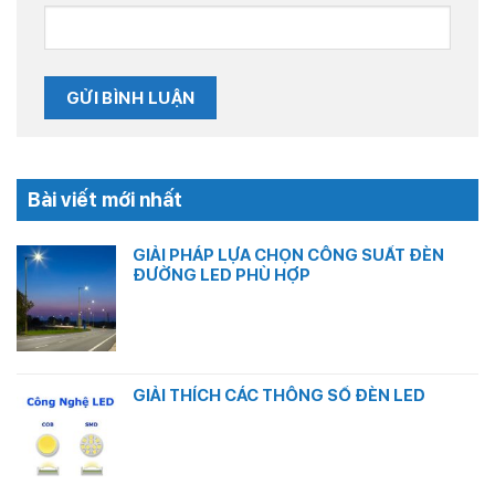
Bài viết mới nhất
GIẢI PHÁP LỰA CHỌN CÔNG SUẤT ĐÈN
ĐƯỜNG LED PHÙ HỢP
Không
có
bình
luận
ở
GIẢI THÍCH CÁC THÔNG SỐ ĐÈN LED
GIẢI
PHÁP
Không
LỰA
có
CHỌN
bình
CÔNG
luận